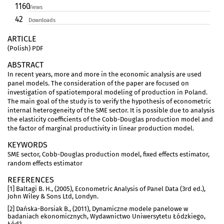
1160
Views
42
Downloads
ARTICLE
(Polish) PDF
ABSTRACT
In recent years, more and more in the economic analysis are used
panel models. The consideration of the paper are focused on
investigation of spatiotemporal modeling of production in Poland.
The main goal of the study is to verify the hypothesis of econometric
internal heterogeneity of the SME sector. It is possible due to analysis
the elasticity coefficients of the Cobb-Douglas production model and
the factor of marginal productivity in linear production model.
KEYWORDS
SME sector, Cobb-Douglas production model, fixed effects estimator,
random effects estimator
REFERENCES
[1] Baltagi B. H., (2005), Econometric Analysis of Panel Data (3rd ed.),
John Wiley & Sons Ltd, Londyn.
[2] Dańska-Borsiak B., (2011), Dynamiczne modele panelowe w
badaniach ekonomicznych, Wydawnictwo Uniwersytetu Łódzkiego,
Łódź.