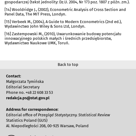
gospodarczej (tekst jednolity: Dz.U. 2004, Nr 173 poz. 1807 z późn. zm.).
[14] Wooldridge J., (2002), Econometric Analysis of Cross Section and
Panel Data, The MIT Press, Londyn.
[15] Verbeek M., (2004), A Guide to Modern Econometrics (2nd ed.),
Wydawinctwo John Wiley & Sons Ltd, Londyn.
[16] Zastempowski M., (2010), Uwarunkowanie budowy potencjału
innowacyjnego polskich małych i średnich przedsiębiorstw,
Wydawnictwo Naukowe UMK, Toruń.
Back to top
Contact:
Małgorzata Tymińska
Editorial Secretary
Phone no. +48 22 608 33 53
redakcja.ps@stat.gov.pl
Address for correspondence:
Editorial office of
Przegląd Statystyczny. Statistical Review
Statistics Poland (GUS)
Al. Niepodległości 208, 00-925 Warsaw, Poland