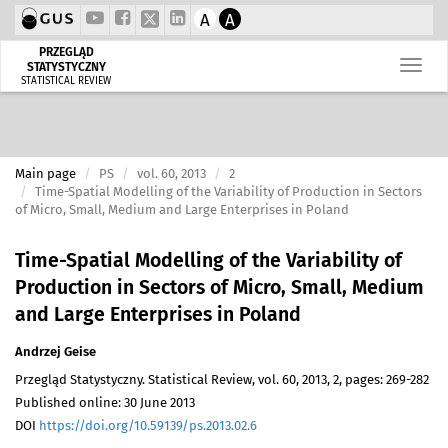
A
A
PRZEGLĄD
STATYSTYCZNY
STATISTICAL REVIEW
Main page
PS
vol. 60, 2013
2
Time-Spatial Modelling of the Variability of Production in Sectors
of Micro, Small, Medium and Large Enterprises in Poland
Time-Spatial Modelling of the Variability of
Production in Sectors of Micro, Small, Medium
and Large Enterprises in Poland
Andrzej Geise
Przegląd Statystyczny. Statistical Review, vol. 60, 2013, 2, pages: 269-282
Published online: 30 June 2013
DOI
https://doi.org/10.59139/ps.2013.02.6