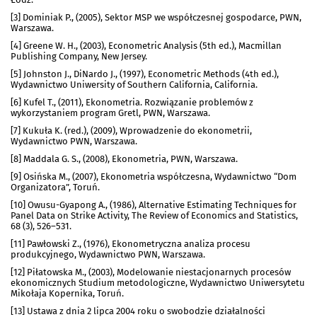
[3] Dominiak P., (2005), Sektor MSP we współczesnej gospodarce, PWN,
Warszawa.
[4] Greene W. H., (2003), Econometric Analysis (5th ed.), Macmillan
Publishing Company, New Jersey.
[5] Johnston J., DiNardo J., (1997), Econometric Methods (4th ed.),
Wydawnictwo Uniwersity of Southern California, California.
[6] Kufel T., (2011), Ekonometria. Rozwiązanie problemów z
wykorzystaniem program Gretl, PWN, Warszawa.
[7] Kukuła K. (red.), (2009), Wprowadzenie do ekonometrii,
Wydawnictwo PWN, Warszawa.
[8] Maddala G. S., (2008), Ekonometria, PWN, Warszawa.
[9] Osińska M., (2007), Ekonometria współczesna, Wydawnictwo “Dom
Organizatora”, Toruń.
[10] Owusu-Gyapong A., (1986), Alternative Estimating Techniques for
Panel Data on Strike Activity, The Review of Economics and Statistics,
68 (3), 526–531.
[11] Pawłowski Z., (1976), Ekonometryczna analiza procesu
produkcyjnego, Wydawnictwo PWN, Warszawa.
[12] Piłatowska M., (2003), Modelowanie niestacjonarnych procesów
ekonomicznych Studium metodologiczne, Wydawnictwo Uniwersytetu
Mikołaja Kopernika, Toruń.
[13] Ustawa z dnia 2 lipca 2004 roku o swobodzie działalności