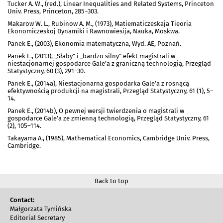
Tucker A. W., (red.), Linear Inequalities and Related Systems, Princeton
Univ. Press, Princeton, 285–303.
Makarow W. L., Rubinow A. M., (1973), Matiematiczeskaja Tieoria
Ekonomiczeskoj Dynamiki i Rawnowiesija, Nauka, Moskwa.
Panek E., (2003), Ekonomia matematyczna, Wyd. AE, Poznań.
Panek E., (2013), „Słaby” i „bardzo silny” efekt magistrali w
niestacjonarnej gospodarce Gale’a z graniczną technologią, Przegląd
Statystyczny, 60 (3), 291–30.
Panek E., (2014a), Niestacjonarna gospodarka Gale’a z rosnącą
efektywnością produkcji na magistrali, Przegląd Statystyczny, 61 (1), 5–
14.
Panek E., (2014b), O pewnej wersji twierdzenia o magistrali w
gospodarce Gale’a ze zmienną technologią, Przegląd Statystyczny, 61
(2), 105–114.
Takayama A., (1985), Mathematical Economics, Cambridge Univ. Press,
Cambridge.
Back to top
Contact:
Małgorzata Tymińska
Editorial Secretary