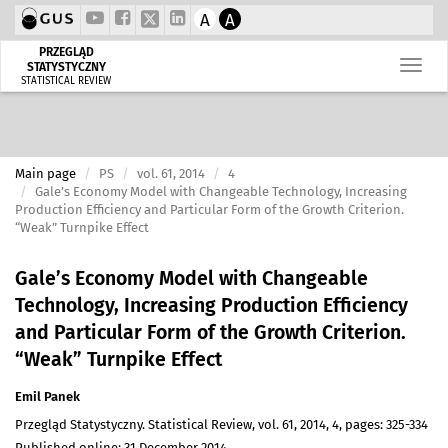
A
A
PRZEGLĄD
STATYSTYCZNY
STATISTICAL REVIEW
Main page
PS
vol. 61, 2014
4
Gale’s Economy Model with Changeable Technology, Increasing
Production Efficiency and Particular Form of the Growth Criterion.
“Weak” Turnpike Effect
Gale’s Economy Model with Changeable
Technology, Increasing Production Efficiency
and Particular Form of the Growth Criterion.
“Weak” Turnpike Effect
Emil Panek
Przegląd Statystyczny. Statistical Review, vol. 61, 2014, 4, pages: 325-334
Published online: 31 December 2014