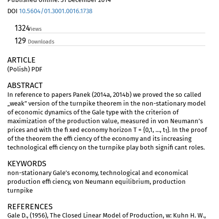
DOI
10.5604/01.3001.0016.1738
1324
Views
129
Downloads
ARTICLE
(Polish) PDF
ABSTRACT
In reference to papers Panek (2014a, 2014b) we proved the so called
„weak” version of the turnpike theorem in the non-stationary model
of economic dynamics of the Gale type with the criterion of
maximization of the production value, measured in von Neumann’s
prices and with the fi xed economy horizon T = {0,1, ..., t
}. In the proof
1
of the theorem the effi ciency of the economy and its increasing
technological effi ciency on the turnpike play both signifi cant roles.
KEYWORDS
non-stationary Gale’s economy, technological and economical
production effi ciency, von Neumann equilibrium, production
turnpike
REFERENCES
Gale D., (1956), The Closed Linear Model of Production, w: Kuhn H. W.,