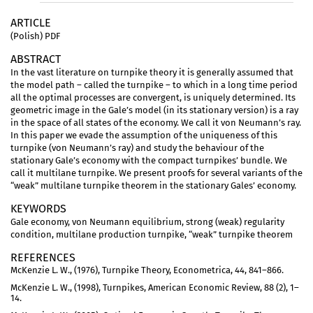
ARTICLE
(Polish) PDF
ABSTRACT
In the vast literature on turnpike theory it is generally assumed that
the model path – called the turnpike – to which in a long time period
all the optimal processes are convergent, is uniquely determined. Its
geometric image in the Gale’s model (in its stationary version) is a ray
in the space of all states of the economy. We call it von Neumann’s ray.
In this paper we evade the assumption of the uniqueness of this
turnpike (von Neumann’s ray) and study the behaviour of the
stationary Gale’s economy with the compact turnpikes’ bundle. We
call it multilane turnpike. We present proofs for several variants of the
“weak” multilane turnpike theorem in the stationary Gales’ economy.
KEYWORDS
Gale economy, von Neumann equilibrium, strong (weak) regularity
condition, multilane production turnpike, “weak” turnpike theorem
REFERENCES
McKenzie L. W., (1976), Turnpike Theory, Econometrica, 44, 841–866.
McKenzie L. W., (1998), Turnpikes, American Economic Review, 88 (2), 1–
14.