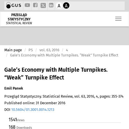
A
A
PRZEGLĄD
STATYSTYCZNY
STATISTICAL REVIEW
Main page
PS
vol. 63, 2016
4
Gale’s Economy with Multiple Turnpikes. “Weak” Turnpike Effect
Gale’s Economy with Multiple Turnpikes.
“Weak” Turnpike Effect
Emil Panek
Przegląd Statystyczny. Statistical Review, vol. 63, 2016, 4, pages: 355-374
Published online: 31 December 2016
DOI
10.5604/01.3001.0014.1213
1541
Views
168
Downloads