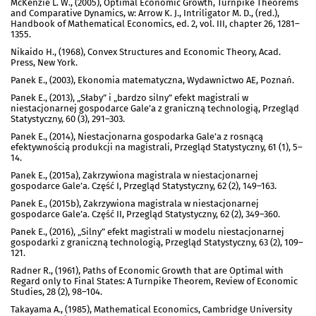
McKenzie L. W., (2005), Optimal Economic Growth, Turnpike Theorems
and Comparative Dynamics, w: Arrow K. J., Intriligator M. D., (red.),
Handbook of Mathematical Economics, ed. 2, vol. III, chapter 26, 1281–
1355.
Nikaido H., (1968), Convex Structures and Economic Theory, Acad.
Press, New York.
Panek E., (2003), Ekonomia matematyczna, Wydawnictwo AE, Poznań.
Panek E., (2013), „Słaby” i „bardzo silny” efekt magistrali w
niestacjonarnej gospodarce Gale’a z graniczną technologią, Przegląd
Statystyczny, 60 (3), 291–303.
Panek E., (2014), Niestacjonarna gospodarka Gale’a z rosnącą
efektywnością produkcji na magistrali, Przegląd Statystyczny, 61 (1), 5–
14.
Panek E., (2015a), Zakrzywiona magistrala w niestacjonarnej
gospodarce Gale’a. Część I, Przegląd Statystyczny, 62 (2), 149–163.
Panek E., (2015b), Zakrzywiona magistrala w niestacjonarnej
gospodarce Gale’a. Część II, Przegląd Statystyczny, 62 (2), 349–360.
Panek E., (2016), „Silny” efekt magistrali w modelu niestacjonarnej
gospodarki z graniczną technologią, Przegląd Statystyczny, 63 (2), 109–
121.
Radner R., (1961), Paths of Economic Growth that are Optimal with
Regard only to Final States: A Turnpike Theorem, Review of Economic
Studies, 28 (2), 98–104.
Takayama A., (1985), Mathematical Economics, Cambridge University