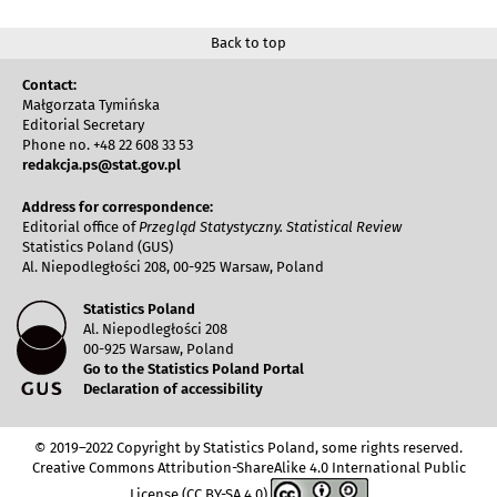
Back to top
Contact:
Małgorzata Tymińska
Editorial Secretary
Phone no. +48 22 608 33 53
redakcja.ps@stat.gov.pl
Address for correspondence:
Editorial office of
Przegląd Statystyczny. Statistical Review
Statistics Poland (GUS)
Al. Niepodległości 208, 00-925 Warsaw, Poland
Statistics Poland
Al. Niepodległości 208
00-925 Warsaw, Poland
Go to the Statistics Poland Portal
Declaration of accessibility
© 2019–2022 Copyright by Statistics Poland, some rights reserved.
Creative Commons Attribution-ShareAlike 4.0 International Public
License (CC BY-SA 4.0)