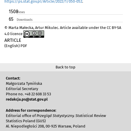
https://ps.stat.gov.pl/Article/2022/1/050-052
.
1508
Views
65
Downloads
© Marta Małecka, Artur Mikulec. Article available under the CC BY-SA
4.0 licence
ARTICLE
(English) PDF
Back to top
Contact:
Małgorzata Tymińska
Editorial Secretary
Phone no. +48 22 608 33 53
redakcja.ps@stat.gov.pl
Address for correspondence:
Editorial office of
Przegląd Statystyczny. Statistical Review
Statistics Poland (GUS)
Al. Niepodległości 208, 00-925 Warsaw, Poland