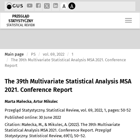
A
A
PRZEGLĄD
STATYSTYCZNY
STATISTICAL REVIEW
Main page
PS
vol. 69, 2022
1
The 39th Multivariate Statistical Analysis MSA 2021. Conference
Report
The 39th Multivariate Statistical Analysis MSA
2021. Conference Report
Marta Małecka
,
Artur Mikulec
Przegląd Statystyczny. Statistical Review, vol. 69, 2022, 1, pages: 50-52
Published online: 30 June 2022
Citation: Małecka, M., & Mikulec, A. (2022). The 39th Multivariate
Statistical Analysis MSA 2021. Conference Report.
Przegląd
Statystyczny. Statistical Review
,
69
(1), 50–52.